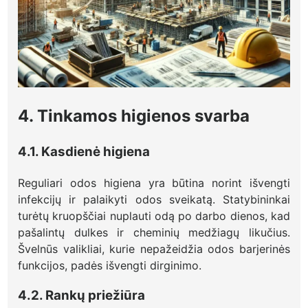
4. Tinkamos higienos svarba
4.1. Kasdienė higiena
Reguliari odos higiena yra būtina norint išvengti
infekcijų ir palaikyti odos sveikatą. Statybininkai
turėtų kruopščiai nuplauti odą po darbo dienos, kad
pašalintų dulkes ir cheminių medžiagų likučius.
Švelnūs valikliai, kurie nepažeidžia odos barjerinės
funkcijos, padės išvengti dirginimo.
4.2. Rankų priežiūra