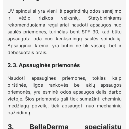
UV spinduliai yra vieni iš pagrindinių odos senėjimo
ir vėžio rizikos veiksnių. Statybininkams
rekomenduojama reguliariai naudoti apsaugos nuo
saulės priemones, turinčias bent SPF 30, kad būtų
apsaugota oda nuo kenksmingų saulės spindulių.
Apsauginiai kremai yra būtini ne tik vasarą, bet ir
debesuotais orais.
2.3. Apsauginės priemonės
Naudoti apsaugines priemones, tokias kaip
pirštinės, ilgos rankovės bei akių apsaugos
priemonės, yra esminė odos apsaugos dalis darbo
vietoje. Šios priemonės gali tiek sumažinti cheminių
medžiagų poveikį, tiek apsaugoti nuo mechaninių
pažeidimų.
3. BellaDerma specialistų