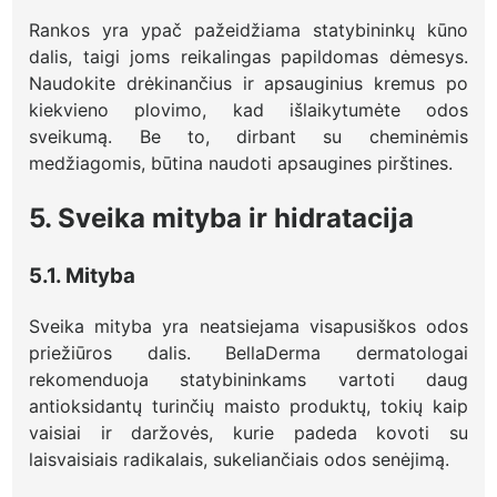
Rankos yra ypač pažeidžiama statybininkų kūno
dalis, taigi joms reikalingas papildomas dėmesys.
Naudokite drėkinančius ir apsauginius kremus po
kiekvieno plovimo, kad išlaikytumėte odos
sveikumą. Be to, dirbant su cheminėmis
medžiagomis, būtina naudoti apsaugines pirštines.
5. Sveika mityba ir hidratacija
5.1. Mityba
Sveika mityba yra neatsiejama visapusiškos odos
priežiūros dalis. BellaDerma dermatologai
rekomenduoja statybininkams vartoti daug
antioksidantų turinčių maisto produktų, tokių kaip
vaisiai ir daržovės, kurie padeda kovoti su
laisvaisiais radikalais, sukeliančiais odos senėjimą.