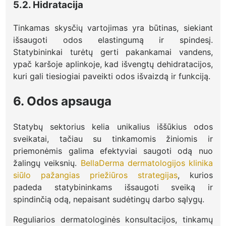
5.2. Hidratacija
Tinkamas skysčių vartojimas yra būtinas, siekiant
išsaugoti odos elastingumą ir spindesį.
Statybininkai turėtų gerti pakankamai vandens,
ypač karšoje aplinkoje, kad išvengtų dehidratacijos,
kuri gali tiesiogiai paveikti odos išvaizdą ir funkciją.
6. Odos apsauga
Statybų sektorius kelia unikalius iššūkius odos
sveikatai, tačiau su tinkamomis žiniomis ir
priemonėmis galima efektyviai saugoti odą nuo
žalingų veiksnių.
BellaDerma dermatologijos klinika
siūlo pažangias priežiūros strategijas
, kurios
padeda statybininkams išsaugoti sveiką ir
spindinčią odą, nepaisant sudėtingų darbo sąlygų.
Reguliarios dermatologinės konsultacijos, tinkamų