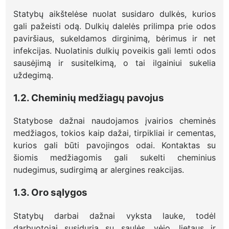
Statybų aikštelėse nuolat susidaro dulkės, kurios
gali pažeisti odą. Dulkių dalelės prilimpa prie odos
paviršiaus, sukeldamos dirginimą, bėrimus ir net
infekcijas. Nuolatinis dulkių poveikis gali lemti odos
sausėjimą ir susitelkimą, o tai ilgainiui sukelia
uždegimą.
1.2. Cheminių medžiagų pavojus
Statybose dažnai naudojamos įvairios cheminės
medžiagos, tokios kaip dažai, tirpikliai ir cementas,
kurios gali būti pavojingos odai. Kontaktas su
šiomis medžiagomis gali sukelti cheminius
nudegimus, sudirgimą ar alergines reakcijas.
1.3. Oro sąlygos
Statybų darbai dažnai vyksta lauke, todėl
darbuotojai susiduria su saulės, vėjo, lietaus ir