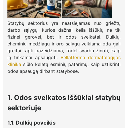
Statybų sektorius yra neatsiejamas nuo griežtų
darbo sąlygų, kurios dažnai kelia iššūkių ne tik
fizinei gerovei, bet ir odos sveikatai. Dulkių,
cheminių medžiagų ir oro sąlygų veikiama oda gali
greitai tapti pažeidžiama, todėl svarbu žinoti, kaip
ją tinkamai apsaugoti.
BellaDerma dermatologijos
klinika
siūlo keletą esminių patarimų, kaip užtikrinti
odos apsaugą dirbant statybose.
1. Odos sveikatos iššūkiai statybų
sektoriuje
1.1. Dulkių poveikis